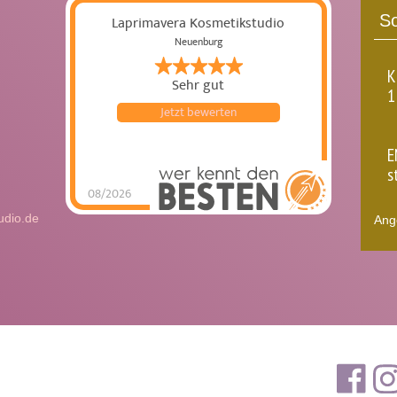
So
Laprimavera Kosmetikstudio
Neuenburg
K
Sehr gut
1
Jetzt bewerten
E
s
08/2026
Laprimavera
Kosmetikstudio
hat
udio.de
Ange
4.86
von
5
Sternen |
101
Laprimavera
Kosmetikstudio
Bewertungen
auf
werkenntdenBESTEN.de