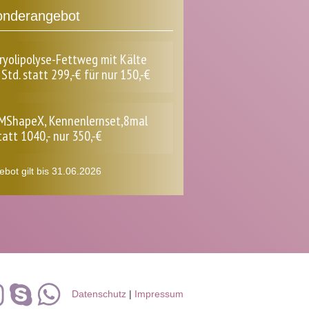
nderangebot
ryolipolyse-Fettweg mit Kälte
 Std. statt 299,-€ für nur 150,-€
MShapeX, Kennenlernset,8mal
tatt 1040,- nur 350,-€
bot gilt bis 31.06.2026
Datenschutz
|
Impressum