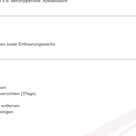
 z.B. Benzoylperoxid, Azelainsäure
mes sowie Enthaarungswachs
ort
erzichten (3Tage).
 entfernen
einigen