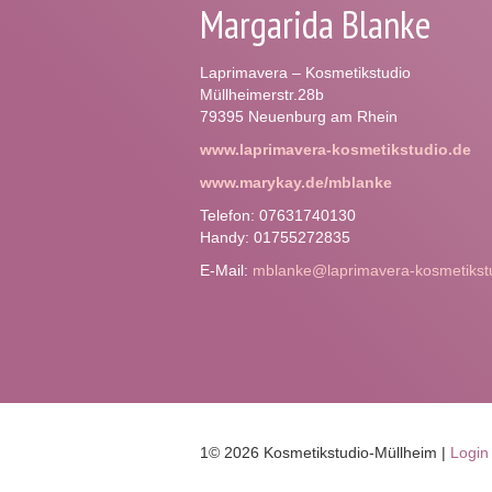
Margarida Blanke
Laprimavera – Kosmetikstudio
Müllheimerstr.28b
79395 Neuenburg am Rhein
www.laprimavera-kosmetikstudio.de
www.marykay.de/mblanke
Telefon: 07631740130
Handy: 01755272835
E-Mail:
mblanke@laprimavera-kosmetikst
1© 2026 Kosmetikstudio-Müllheim |
Login