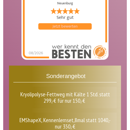
Neuenburg
Sehr gut
Jetzt bewerten
08/2026
Laprimavera
Kosmetikstudio
hat
4.86
von
5
Sternen |
101
Laprimavera
Kosmetikstudio
Bewertungen
auf
Sonderangebot
werkenntdenBESTEN.de
Kryolipolyse-Fettweg mit Kälte 1 Std. statt
299,-€ für nur 150,-€
EMShapeX, Kennenlernset,8mal statt 1040,-
nur 350,-€